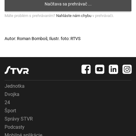
Máte problém s prehrávaním?
Nahláste nám chybu
v prehrávači.
Autor: Roman Bomboš; Ilustr. foto: RTVS
Jednotka
Dvojka
24
Šport
Správy STVR
Podcasty
Mobilné aplikácie