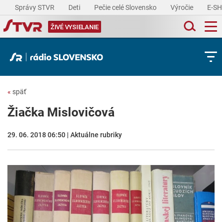
Správy STVR
Deti
Pečie celé Slovensko
Výročie
E-S
ŽIVÉ VYSIELANIE
«
späť
Žiačka Mislovičová
29. 06. 2018 06:50 | Aktuálne rubriky