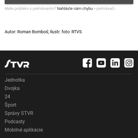
Máte problém s prehrávaním?
Nahláste nám chybu
v prehrávači.
Autor: Roman Bomboš; Ilustr. foto: RTVS
Jednotka
Dvojka
24
Šport
Správy STVR
Podcasty
Mobilné aplikácie