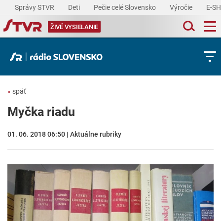
Správy STVR
Deti
Pečie celé Slovensko
Výročie
E-S
ŽIVÉ VYSIELANIE
«
späť
Myčka riadu
01. 06. 2018 06:50 | Aktuálne rubriky