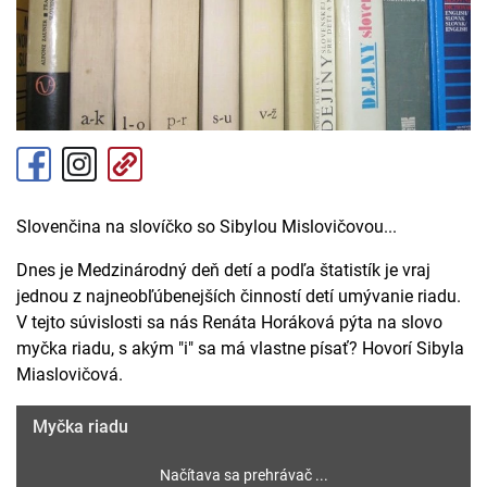
Slovenčina na slovíčko so Sibylou Mislovičovou...
Dnes je Medzinárodný deň detí a podľa štatistík je vraj
jednou z najneobľúbenejších činností detí umývanie riadu.
V tejto súvislosti sa nás Renáta Horáková pýta na slovo
myčka riadu, s akým "i" sa má vlastne písať? Hovorí Sibyla
Miaslovičová.
Myčka riadu