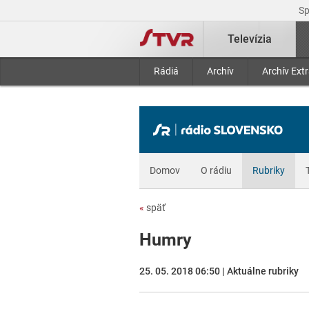
S
Televízia
Rádiá
Archív
Archív Ext
Domov
O rádiu
Rubriky
«
späť
Humry
25. 05. 2018 06:50 | Aktuálne rubriky