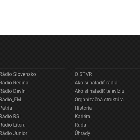
Rádio Slovensko
O STVR
Rádio Regina
Ako si naladiť rádiá
Rádio Devín
Ako si naladiť televíziu
Rádio_FM
Organizačná štruktúra
Patria
História
Rádio RSI
Kariéra
Rádio Litera
Rada
Rádio Junior
Úhrady