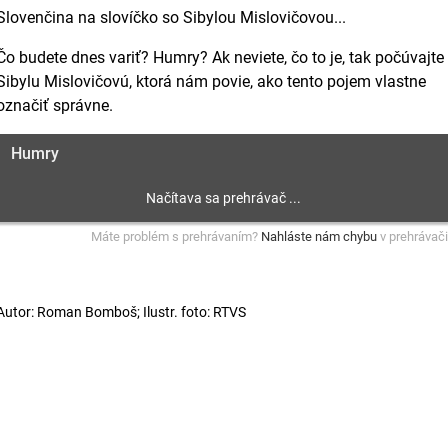
Slovenčina na slovíčko so Sibylou Mislovičovou...
Čo budete dnes variť? Humry? Ak neviete, čo to je, tak počúvajte
Sibylu Mislovičovú, ktorá nám povie, ako tento pojem vlastne
označiť správne.
Humry
Máte problém s prehrávaním?
Nahláste nám chybu
v prehrávači
Autor: Roman Bomboš; Ilustr. foto: RTVS