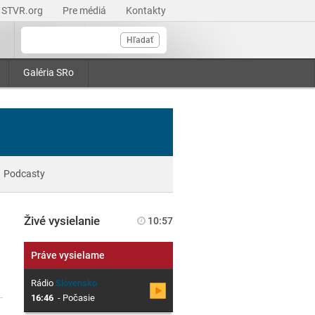
STVR.org
Pre médiá
Kontakty
Hľadať
Galéria SRo
Podcasty
Živé vysielanie
10:57
Práve vysielame
Rádio
Slovensko
16:46
-
Počasie