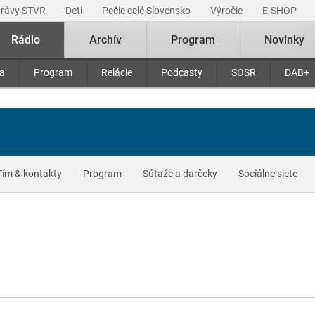
právy STVR
Deti
Pečie celé Slovensko
Výročie
E-SHOP
Rádio
Archív
Program
Novinky
ra
Program
Relácie
Podcasty
SOSR
DAB+
Tím & kontakty
Program
Súťaže a darčeky
Sociálne siete