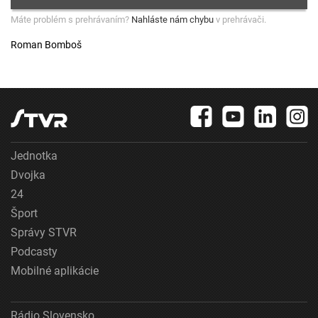
Máte problém s prehrávaním?
Nahláste nám chybu
v prehrávači.
Roman Bomboš
Jednotka
Dvojka
24
Šport
Správy STVR
Podcasty
Mobilné aplikácie
Rádio Slovensko