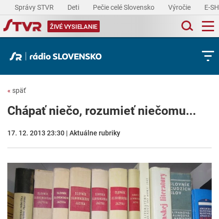
Správy STVR
Deti
Pečie celé Slovensko
Výročie
E-S
ŽIVÉ VYSIELANIE
«
späť
Chápať niečo, rozumieť niečomu...
17. 12. 2013 23:30 | Aktuálne rubriky