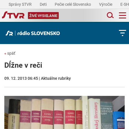
Správy STVR
Deti
Pečie celé Slovensko
Výročie
E-S
ŽIVÉ VYSIELANIE
«
späť
Dĺžne v reči
09. 12. 2013 06:45 | Aktuálne rubriky