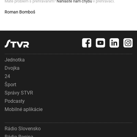
Máte problém s prehrávaním?
Nahláste nám chybu
v prehrávači.
Roman Bomboš
Jednotka
Dvojka
24
Šport
Správy STVR
Podcasty
Mobilné aplikácie
Rádio Slovensko
Rádio Regina