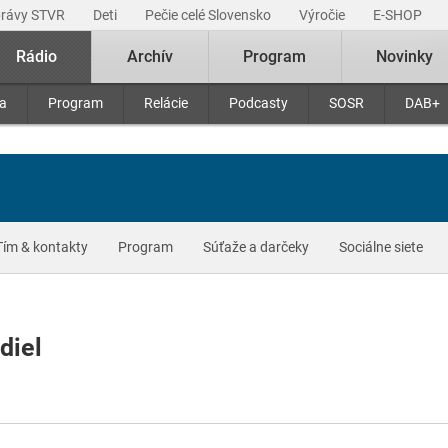
právy STVR
Deti
Pečie celé Slovensko
Výročie
E-SHOP
Rádio
Archív
Program
Novinky
ra
Program
Relácie
Podcasty
SOSR
DAB+
Tím & kontakty
Program
Súťaže a darčeky
Sociálne siete
diel