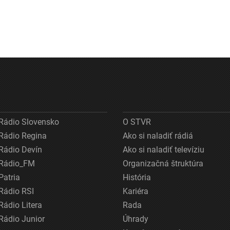
Rádio Slovensko
O STVR
Rádio Regina
Ako si naladiť rádiá
Rádio Devín
Ako si naladiť televíziu
Rádio_FM
Organizačná štruktúra
Patria
História
Rádio RSI
Kariéra
Rádio Litera
Rada
Rádio Junior
Úhrady