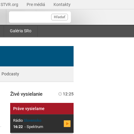
STVR.org
Pre médiá
Kontakty
Hľadať
Galéria SRo
Podcasty
Živé vysielanie
12:25
Práve vysielame
Rádio
Slovensko
16:22
-
Spektrum