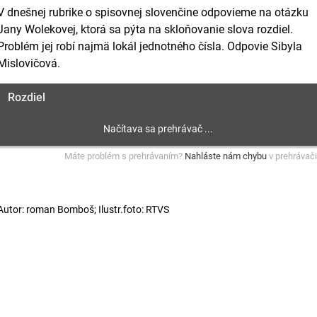
V dnešnej rubrike o spisovnej slovenčine odpovieme na otázku
Jany Wolekovej, ktorá sa pýta na skloňovanie slova rozdiel.
Problém jej robí najmä lokál jednotného čísla. Odpovie Sibyla
Mislovičová.
Rozdiel
Máte problém s prehrávaním?
Nahláste nám chybu
v prehrávači
Autor: roman Bomboš; Ilustr.foto: RTVS