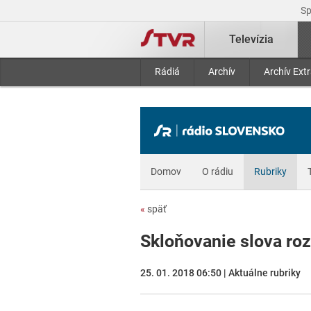
S
Televízia
Rádiá
Archív
Archív Ext
Domov
O rádiu
Rubriky
«
späť
Skloňovanie slova roz
25. 01. 2018 06:50 | Aktuálne rubriky