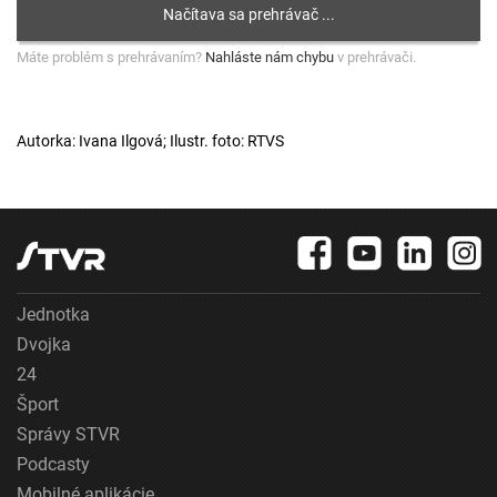
Máte problém s prehrávaním?
Nahláste nám chybu
v prehrávači.
Autorka: Ivana Ilgová; Ilustr. foto: RTVS
Jednotka
Dvojka
24
Šport
Správy STVR
Podcasty
Mobilné aplikácie