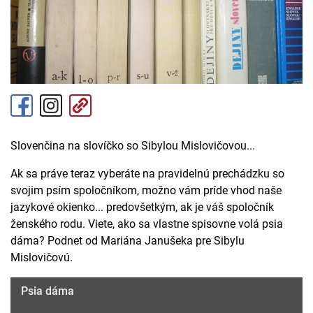
Slovenčina na slovíčko so Sibylou Mislovičovou...
Ak sa práve teraz vyberáte na pravidelnú prechádzku so
svojim psím spoločníkom, možno vám príde vhod naše
jazykové okienko... predovšetkým, ak je váš spoločník
ženského rodu. Viete, ako sa vlastne spisovne volá psia
dáma? Podnet od Mariána Janušeka pre Sibylu
Mislovičovú.
Psia dáma