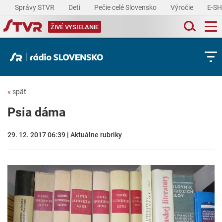
Správy STVR
Deti
Pečie celé Slovensko
Výročie
E-S
ŽIVÉ VYSIELANIE
«
späť
Psia dáma
29. 12. 2017 06:39 | Aktuálne rubriky