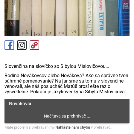
Slovenčina na slovíčko so Sibylou Mislovičovou...
Rodina Novákovcov alebo Nováková? Ako sa správne tvorí
súhrnné pomenovanie? Na jar sme sa tomu v slovenčine
venovali, ale náš poslucháč Matúš prosí ešte raz o
vysvetlenie. Pokračuje jazykovedkyňa Sibyla Mislovičová:
Novákovci
Máte problém s prehrávaním?
Nahláste nám chybu
v prehrávači.