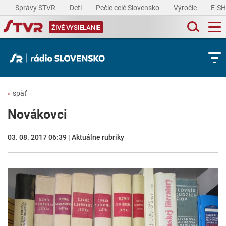
Správy STVR
Deti
Pečie celé Slovensko
Výročie
E-S
ŽIVÉ VYSIELANIE
«
späť
Novákovci
03. 08. 2017 06:39 | Aktuálne rubriky