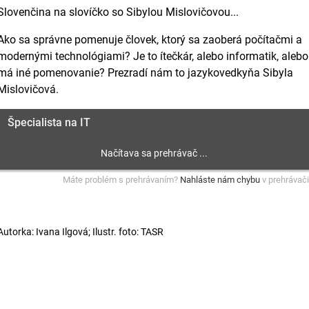
Slovenčina na slovíčko so Sibylou Mislovičovou...
Ako sa správne pomenuje človek, ktorý sa zaoberá počítačmi a
modernými technológiami? Je to ítečkár, alebo informatik, alebo
má iné pomenovanie? Prezradí nám to jazykovedkyňa Sibyla
Mislovičová.
Špecialista na IT
Máte problém s prehrávaním?
Nahláste nám chybu
v prehrávači
Autorka: Ivana Ilgová; Ilustr. foto: TASR