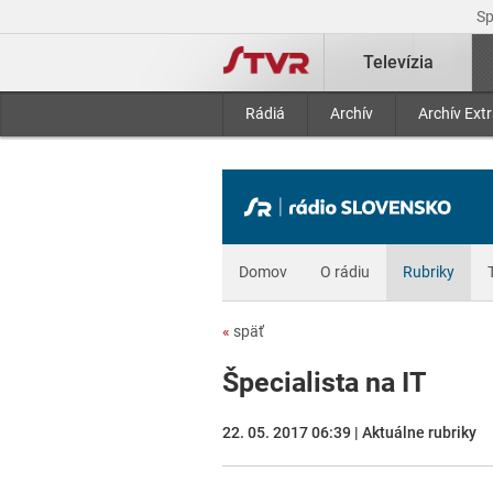
S
Televízia
Rádiá
Archív
Archív Ext
Domov
O rádiu
Rubriky
«
späť
Špecialista na IT
22. 05. 2017 06:39 | Aktuálne rubriky