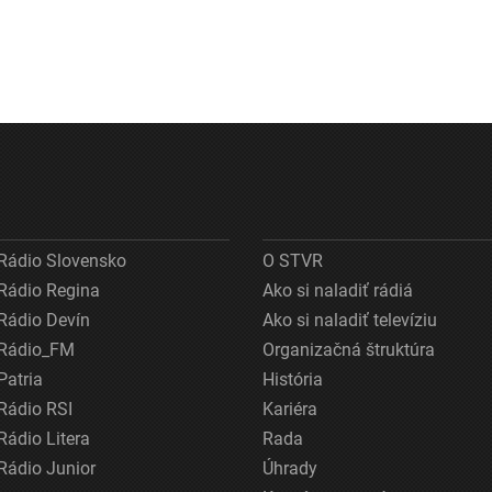
Rádio Slovensko
O STVR
Rádio Regina
Ako si naladiť rádiá
Rádio Devín
Ako si naladiť televíziu
Rádio_FM
Organizačná štruktúra
Patria
História
Rádio RSI
Kariéra
Rádio Litera
Rada
Rádio Junior
Úhrady