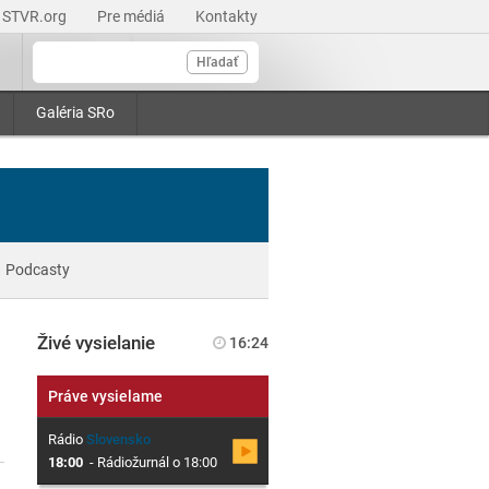
STVR.org
Pre médiá
Kontakty
Hľadať
Galéria SRo
Podcasty
Živé vysielanie
16:24
Práve vysielame
Rádio
Slovensko
18:00
-
Rádiožurnál o 18:00