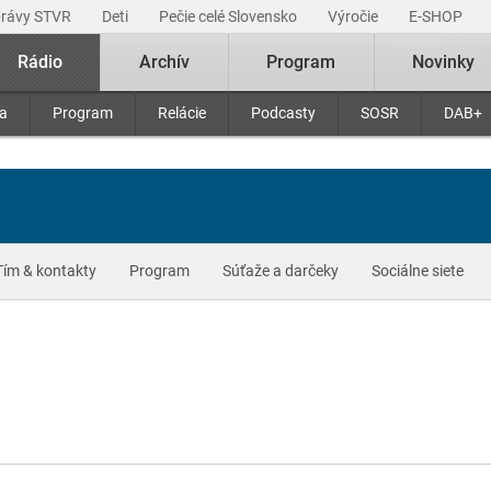
právy STVR
Deti
Pečie celé Slovensko
Výročie
E-SHOP
Rádio
Archív
Program
Novinky
ra
Program
Relácie
Podcasty
SOSR
DAB+
Tím & kontakty
Program
Súťaže a darčeky
Sociálne siete