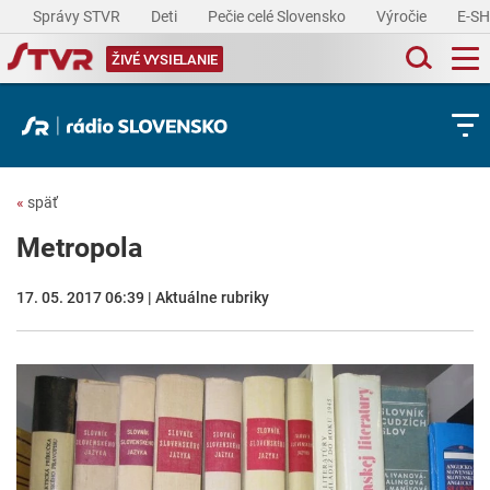
Správy STVR
Deti
Pečie celé Slovensko
Výročie
E-S
ŽIVÉ VYSIELANIE
«
späť
Metropola
17. 05. 2017 06:39 | Aktuálne rubriky