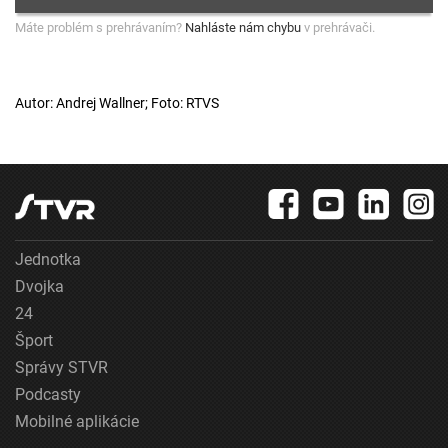
Máte problém s prehrávaním?
Nahláste nám chybu
v prehrávači.
Autor: Andrej Wallner; Foto: RTVS
Jednotka
Dvojka
24
Šport
Správy STVR
Podcasty
Mobilné aplikácie