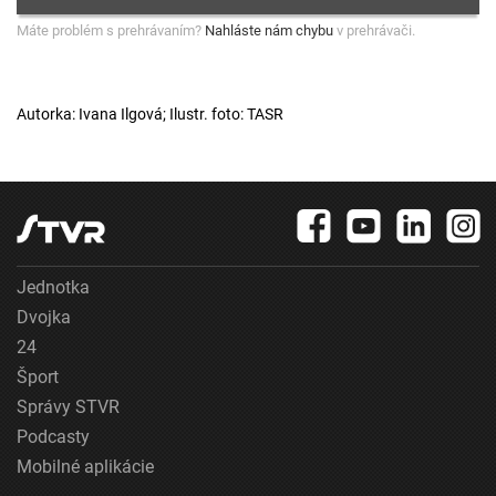
Máte problém s prehrávaním?
Nahláste nám chybu
v prehrávači.
Autorka: Ivana Ilgová; Ilustr. foto: TASR
Jednotka
Dvojka
24
Šport
Správy STVR
Podcasty
Mobilné aplikácie