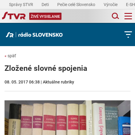
Správy STVR
Deti
Pečie celé Slovensko
Výročie
E-S
ŽIVÉ VYSIELANIE
«
späť
Zložené slovné spojenia
08. 05. 2017 06:38 | Aktuálne rubriky