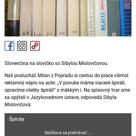
Slovenčina na slovíčko so Sibylou Mislovičovou.
Náš poslucháč Milan z Popradu si cestou do práce všimol
reklamný nápis na aute: „V ponuke máme viaceré špiráli,
opravíme všetky špiráli“ s mäkkým i. Na spisovný tvar sme
sa opýtali v Jazykovednom ústave, odpovedá Sibyla
Mislovičová:
Špirály