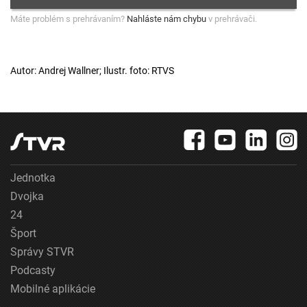
Máte problém s prehrávaním?
Nahláste nám chybu
v prehrávači.
Autor: Andrej Wallner; Ilustr. foto: RTVS
Jednotka
Dvojka
24
Šport
Správy STVR
Podcasty
Mobilné aplikácie