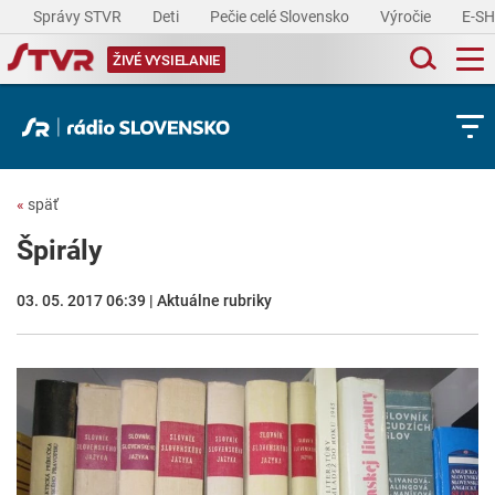
Správy STVR
Deti
Pečie celé Slovensko
Výročie
E-S
ŽIVÉ VYSIELANIE
«
späť
Špirály
03. 05. 2017 06:39 | Aktuálne rubriky