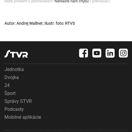
Máte problém s prehrávaním?
Nahláste nám chybu
v prehrávači.
Autor: Andrej Wallner; Ilustr. foto: RTVS
Jednotka
Dvojka
24
Šport
Správy STVR
Podcasty
Mobilné aplikácie