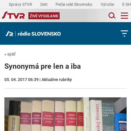
Správy STVR
Deti
Pečie celé Slovensko
Výročie
E-S
ŽIVÉ VYSIELANIE
«
späť
Synonymá pre len a iba
05. 04. 2017 06:39 | Aktuálne rubriky