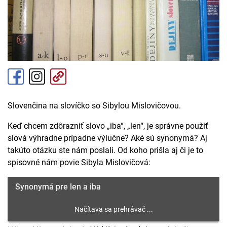
Slovenčina na slovíčko so Sibylou Mislovičovou.
Keď chcem zdôrazniť slovo „iba“, „len“, je správne použiť
slová výhradne prípadne výlučne? Aké sú synonymá? Aj
takúto otázku ste nám poslali. Od koho prišla aj či je to
spisovné nám povie Sibyla Mislovičová:
Synonymá pre len a iba