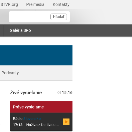
STVR.org
Pre médiá
Kontakty
Hľadať
Galéria SRo
Podcasty
Živé vysielanie
15:16
Práve vysielame
Rádio
Slovensko
17:13
-
Naživo z festivalu Lovestream