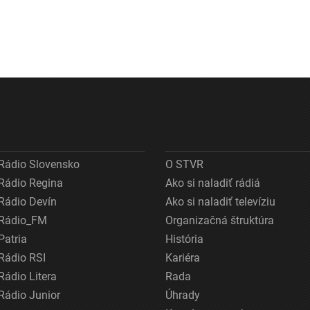
Rádio Slovensko
O STVR
Rádio Regina
Ako si naladiť rádiá
Rádio Devín
Ako si naladiť televíziu
Rádio_FM
Organizačná štruktúra
Patria
História
Rádio RSI
Kariéra
Rádio Litera
Rada
Rádio Junior
Úhrady