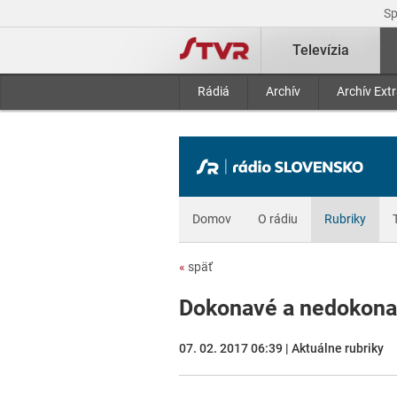
S
Televízia
Rádiá
Archív
Archív Ext
Domov
O rádiu
Rubriky
«
späť
Dokonavé a nedokona
07. 02. 2017 06:39 | Aktuálne rubriky