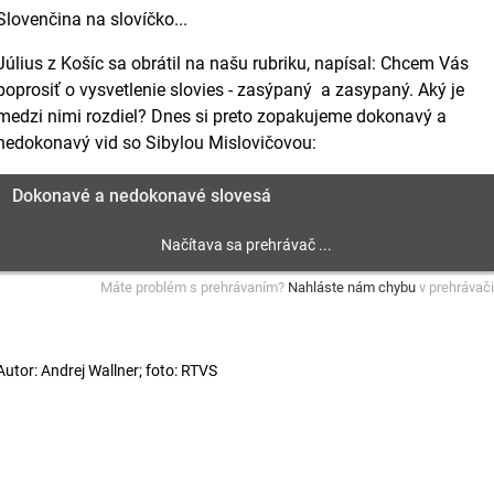
Slovenčina na slovíčko...
Július z Košíc sa obrátil na našu rubriku, napísal: Chcem Vás
poprosiť o vysvetlenie slovies - zasýpaný a zasypaný. Aký je
medzi nimi rozdiel? Dnes si preto zopakujeme dokonavý a
nedokonavý vid so Sibylou Mislovičovou:
Dokonavé a nedokonavé slovesá
Máte problém s prehrávaním?
Nahláste nám chybu
v prehrávači
Autor: Andrej Wallner; foto: RTVS