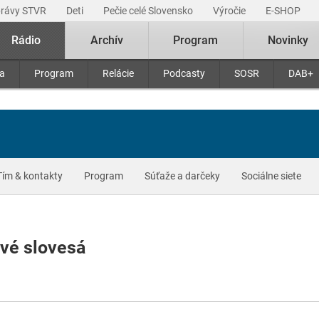
právy STVR
Deti
Pečie celé Slovensko
Výročie
E-SHOP
Rádio
Archív
Program
Novinky
ra
Program
Relácie
Podcasty
SOSR
DAB+
Tím & kontakty
Program
Súťaže a darčeky
Sociálne siete
vé slovesá