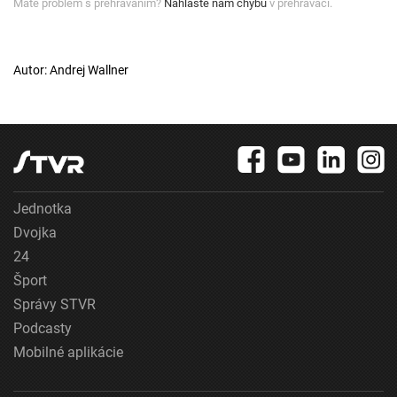
Máte problém s prehrávaním?
Nahláste nám chybu
v prehrávači.
Autor: Andrej Wallner
Jednotka
Dvojka
24
Šport
Správy STVR
Podcasty
Mobilné aplikácie