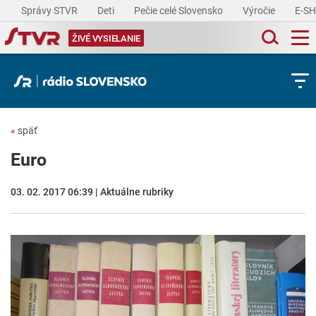
Správy STVR
Deti
Pečie celé Slovensko
Výročie
E-S
ŽIVÉ VYSIELANIE
«
späť
Euro
03. 02. 2017 06:39 | Aktuálne rubriky