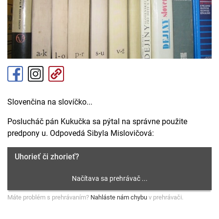
Slovenčina na slovíčko...
Poslucháč pán Kukučka sa pýtal na správne použite
predpony u. Odpovedá Sibyla Mislovičová:
Uhorieť či zhorieť?
Máte problém s prehrávaním?
Nahláste nám chybu
v prehrávači.