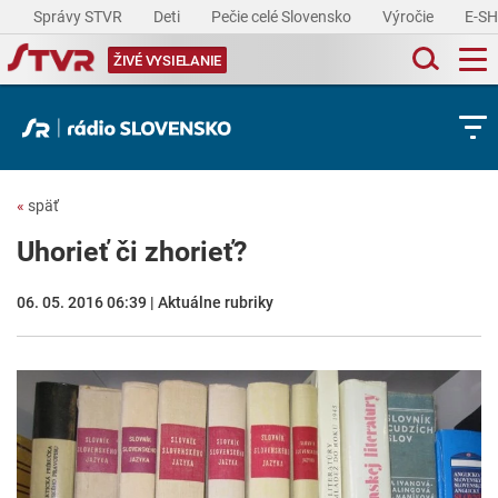
Správy STVR
Deti
Pečie celé Slovensko
Výročie
E-S
ŽIVÉ VYSIELANIE
«
späť
Uhorieť či zhorieť?
06. 05. 2016 06:39 | Aktuálne rubriky