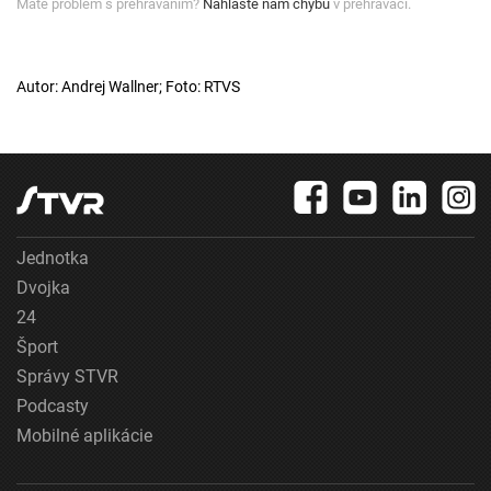
Máte problém s prehrávaním?
Nahláste nám chybu
v prehrávači.
Autor: Andrej Wallner; Foto: RTVS
Jednotka
Dvojka
24
Šport
Správy STVR
Podcasty
Mobilné aplikácie