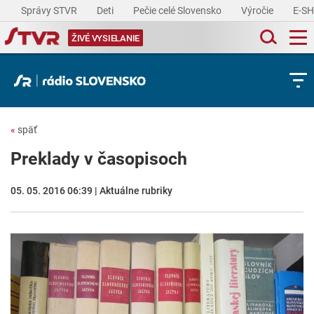
Správy STVR
Deti
Pečie celé Slovensko
Výročie
E-S
ŽIVÉ VYSIELANIE
«
späť
Preklady v časopisoch
05. 05. 2016 06:39 | Aktuálne rubriky