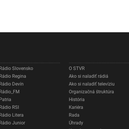
Rádio Slovensko
O STVR
Rádio Regina
Ako si naladiť rádiá
Rádio Devín
Ako si naladiť televíziu
Rádio_FM
Organizačná štruktúra
Patria
História
Rádio RSI
Kariéra
Rádio Litera
Rada
Rádio Junior
Úhrady