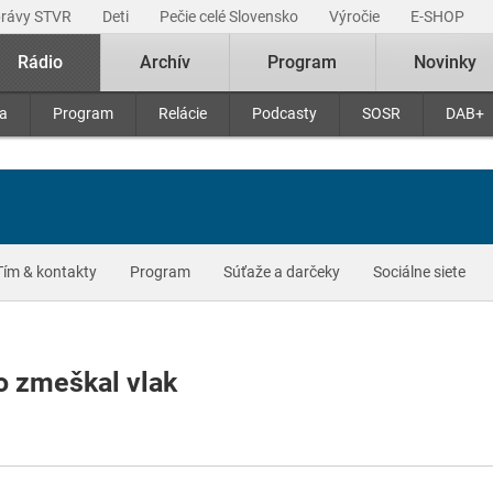
právy STVR
Deti
Pečie celé Slovensko
Výročie
E-SHOP
Rádio
Archív
Program
Novinky
ra
Program
Relácie
Podcasty
SOSR
DAB+
Tím & kontakty
Program
Súťaže a darčeky
Sociálne siete
o zmeškal vlak