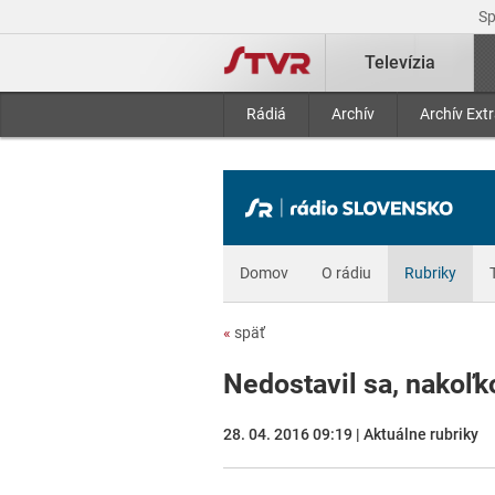
S
Televízia
Rádiá
Archív
Archív Ext
Domov
O rádiu
Rubriky
«
späť
Nedostavil sa, nakoľk
28. 04. 2016 09:19 | Aktuálne rubriky