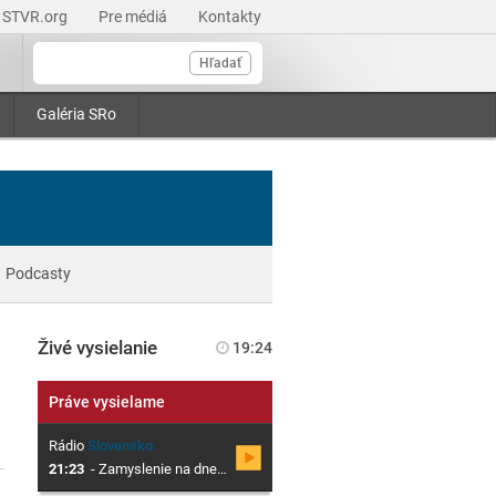
STVR.org
Pre médiá
Kontakty
Hľadať
Galéria SRo
Podcasty
Živé vysielanie
19:24
Práve vysielame
Rádio
Slovensko
21:23
-
Zamyslenie na dnešný deň (R)