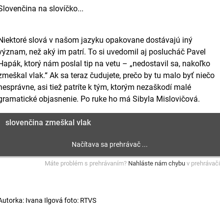
Slovenčina na slovíčko...
Niektoré slová v našom jazyku opakovane dostávajú iný
význam, než aký im patrí. To si uvedomil aj poslucháč Pavel
Hapák, ktorý nám poslal tip na vetu – „nedostavil sa, nakoľko
zmeškal vlak.“ Ak sa teraz čudujete, prečo by tu malo byť niečo
nesprávne, asi tiež patríte k tým, ktorým nezaškodí malé
gramatické objasnenie. Po ruke ho má Sibyla Mislovičová.
slovenčina zmeškal vlak
Máte problém s prehrávaním?
Nahláste nám chybu
v prehrávači
Autorka: Ivana Ilgová foto: RTVS