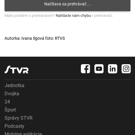
Máte problém s prehrávaním?
Nahláste nám chybu
v prehrávači.
Autorka: Ivana Ilgová foto: RTVS
Jednotka
Dvojka
24
Šport
Správy STVR
Podcasty
Mobilné aplikácie