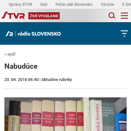
Správy STVR
Deti
Pečie celé Slovensko
Výročie
E-S
ŽIVÉ VYSIELANIE
«
späť
Nabudúce
20. 04. 2016 06:40 | Aktuálne rubriky