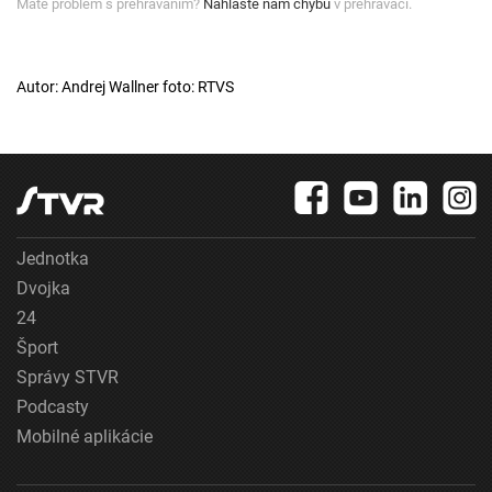
Máte problém s prehrávaním?
Nahláste nám chybu
v prehrávači.
Autor: Andrej Wallner foto: RTVS
Jednotka
Dvojka
24
Šport
Správy STVR
Podcasty
Mobilné aplikácie