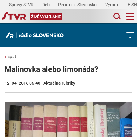
Správy STVR
Deti
Pečie celé Slovensko
Výročie
E-S
ŽIVÉ VYSIELANIE
«
späť
Malinovka alebo limonáda?
12. 04. 2016 06:40 | Aktuálne rubriky