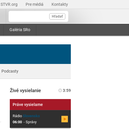
STVR.org
Pre médiá
Kontakty
Hľadať
Galéria SRo
Podcasty
Živé vysielanie
3:59
Práve vysielame
Rádio
Slovensko
06:00
-
Správy