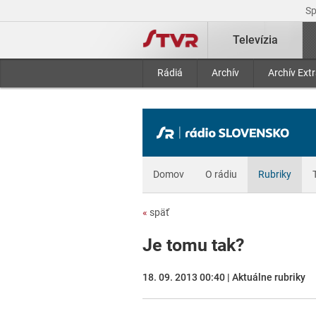
S
Televízia
Rádiá
Archív
Archív Ext
Domov
O rádiu
Rubriky
«
späť
Je tomu tak?
18. 09. 2013 00:40 | Aktuálne rubriky