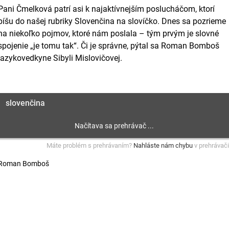
Pani Čmelková patrí asi k najaktívnejším poslucháčom, ktorí
píšu do našej rubriky Slovenčina na slovíčko. Dnes sa pozrieme
na niekoľko pojmov, ktoré nám poslala – tým prvým je slovné
spojenie „je tomu tak“. Či je správne, pýtal sa Roman Bomboš
jazykovedkyne Sibyli Mislovičovej.
slovenčina
Máte problém s prehrávaním?
Nahláste nám chybu
v prehrávači
Roman Bomboš