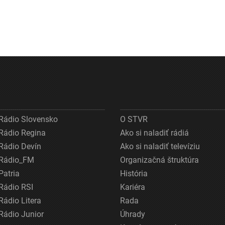
Rádio Slovensko
O STVR
Rádio Regina
Ako si naladiť rádiá
Rádio Devín
Ako si naladiť televíziu
Rádio_FM
Organizačná štruktúra
Patria
História
Rádio RSI
Kariéra
Rádio Litera
Rada
Rádio Junior
Úhrady