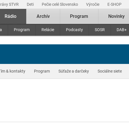
právy STVR
Deti
Pečie celé Slovensko
Výročie
E-SHOP
Rádio
Archív
Program
Novinky
ra
Program
Relácie
Podcasty
SOSR
DAB+
Tím & kontakty
Program
Súťaže a darčeky
Sociálne siete