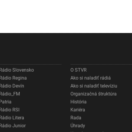
Rádio Slovensko
O STVR
Rádio Regina
Ako si naladiť rádiá
Rádio Devín
Ako si naladiť televíziu
Rádio_FM
Organizačná štruktúra
Patria
História
Rádio RSI
Kariéra
Rádio Litera
Rada
Rádio Junior
Úhrady