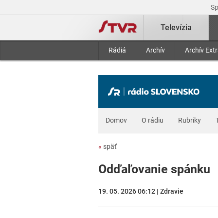
S
Televízia
Rádiá
Archív
Archív Ext
Domov
O rádiu
Rubriky
«
späť
Odďaľovanie spánku
19. 05. 2026 06:12 | Zdravie