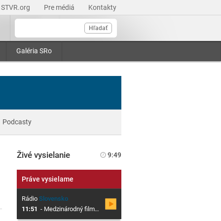
STVR.org
Pre médiá
Kontakty
Hľadať
Galéria SRo
Podcasty
Živé vysielanie
9:49
Práve vysielame
Rádio
Slovensko
11:51
-
Medzinárodný filmový festival Cinematik