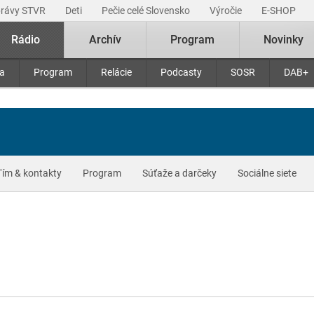
právy STVR
Deti
Pečie celé Slovensko
Výročie
E-SHOP
Rádio
Archív
Program
Novinky
ra
Program
Relácie
Podcasty
SOSR
DAB+
Tím & kontakty
Program
Súťaže a darčeky
Sociálne siete