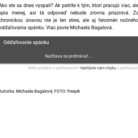
Ako ste sa dnes vyspali? Ak patríte k tým, ktorí pracujú viac, al
spia menej, asi tá odpoveď nebude zrovna priaznivá. Z
chronickou únavou nie je len stres, ale aj fenomén nočnéh
odďaľovania spánku. Viac povie Michaela Bagalová.
Odďaľovanie spánku
Máte problém s prehrávaním?
Nahláste nám chybu
v prehrávači
Autorka: Michaela Bagalová; FOTO: freepik