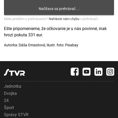
Máte problém s prehrávaním?
Nahláste nám chybu
v prehrávači.
Ešte pripomenieme, že očkovanie je u nás povinné, inak
hrozí pokuta 331 eur.
Autorka: Dáša Omastová; Ilustr. foto: Pixabay
Jednotka
Dvojka
24
Šport
Správy STVR