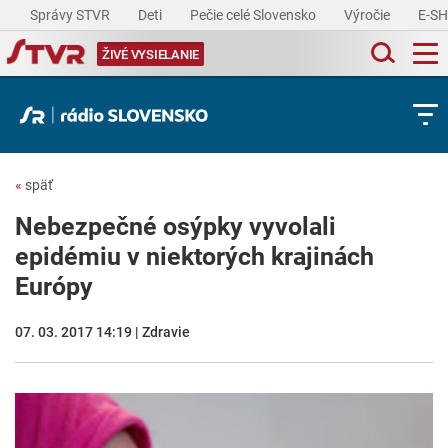
Správy STVR
Deti
Pečie celé Slovensko
Výročie
E-S
ŽIVÉ VYSIELANIE
«
späť
Nebezpečné osýpky vyvolali
epidémiu v niektorých krajinách
Európy
07. 03. 2017 14:19 | Zdravie