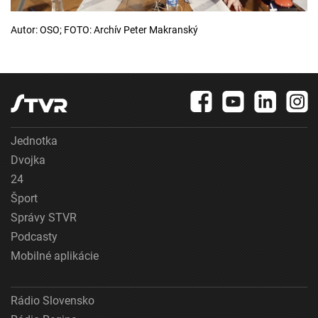
Autor: OSO; FOTO: Archív Peter Makranský
Jednotka
Dvojka
24
Šport
Správy STVR
Podcasty
Mobilné aplikácie
Rádio Slovensko