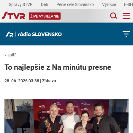
Správy STVR
Deti
Pečie celé Slovensko
Výročie
E-S
ŽIVÉ VYSIELANIE
«
späť
To najlepšie z Na minútu presne
28. 06. 2026 03:38 | Zábava