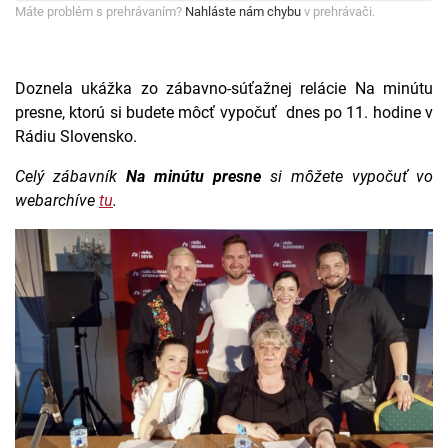
Máte problém s prehrávaním?
Nahláste nám chybu
v prehrávači.
Doznela ukážka zo zábavno-súťažnej relácie Na minútu
presne, ktorú si budete môcť vypočuť dnes po 11. hodine v
Rádiu Slovensko.
Celý zábavník
Na minútu presne
si môžete vypočuť vo
webarchíve
tu
.