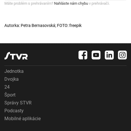
Máte problém s prehrávaním?
Nahláste nám chybu
v prehrávači.
Autorka: Petra Bernasovská; FOTO: freepik
Jednotka
Dvojka
24
Šport
Správy STVR
Podcasty
Mobilné aplikácie