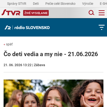
Správy STVR
Deti
Pečie celé Slovensko
Výročie
E-S
ŽIVÉ VYSIELANIE
«
späť
Čo deti vedia a my nie - 21.06.2026
21. 06. 2026 13:22 | Zábava