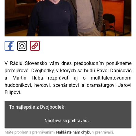
V Rádiu Slovensko vám dnes predpoludním ponúkneme
premiérové Dvojbodky, v ktorých sa budú Pavol Danišovič
a Martin Huba rozprávať aj o multitalentovanom
hudobníkovi, hercovi, scenáristovi a dramaturgovi Jarovi
Filipovi.
To najlepšie z Dvojbodiek
Máte problém s prehrávaním?
Nahláste nám chybu
v prehrávači.