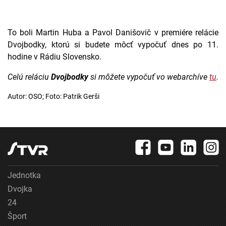
To boli Martin Huba a Pavol Danišovič v premiére relácie
Dvojbodky, ktorú si budete môcť vypočuť dnes po 11.
hodine v Rádiu Slovensko.
Celú reláciu
Dvojbodky
si môžete vypočuť vo webarchíve
tu
.
Autor: OSO; Foto: Patrik Gerši
Jednotka
Dvojka
24
Šport