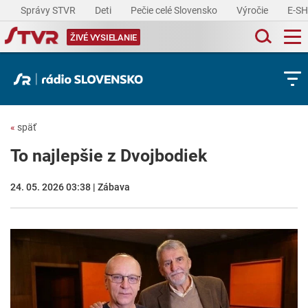
Správy STVR
Deti
Pečie celé Slovensko
Výročie
E-S
ŽIVÉ VYSIELANIE
«
späť
To najlepšie z Dvojbodiek
24. 05. 2026 03:38 | Zábava