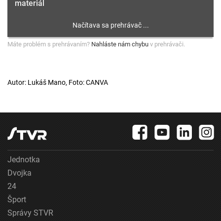
materiál
Máte problém s prehrávaním?
Nahláste nám chybu
v prehrávači.
Autor: Lukáš Mano, Foto: CANVA
Jednotka
Dvojka
24
Šport
Správy STVR