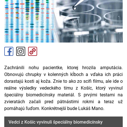
Zachránili nohu pacientke, ktorej hrozila amputácia.
Obnovujú chrupky v kolenných kĺboch a vďaka ich práci
dorastajú kosti aj koža. Znie to ako zo scifi filmu, ale ide o
reálne výsledky vedeckého tímu z Košíc, ktorý vyvinul
špeciálny biomedicínsky materiál. S prvými testami na
zvieratách začali pred pätnástimi rokmi a teraz už
pomáhajú ľuďom. Konkrétnejší bude Lukáš Mano.
Vedci z Košíc vyvinuli špeciálny biomedicínsky