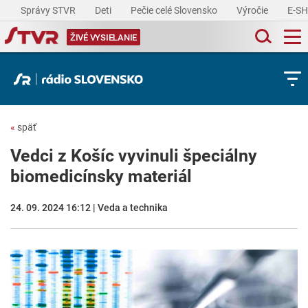
Správy STVR
Deti
Pečie celé Slovensko
Výročie
E-S
ŽIVÉ VYSIELANIE
«
späť
Vedci z Košíc vyvinuli špeciálny
biomedicínsky materiál
24. 09. 2024 16:12 | Veda a technika