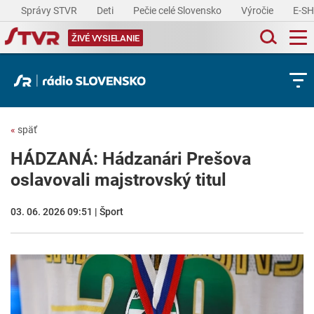
Správy STVR
Deti
Pečie celé Slovensko
Výročie
E-S
ŽIVÉ VYSIELANIE
«
späť
HÁDZANÁ: Hádzanári Prešova
oslavovali majstrovský titul
03. 06. 2026 09:51 | Šport