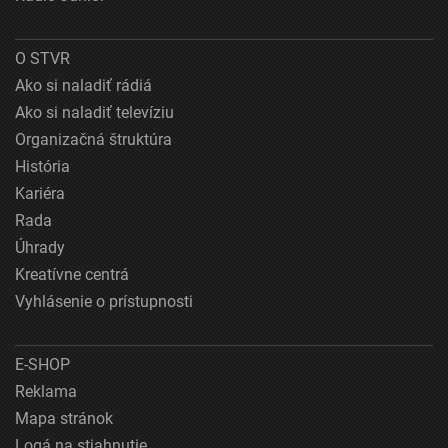
O STVR
Ako si naladiť rádiá
Ako si naladiť televíziu
Organizačná štruktúra
História
Kariéra
Rada
Úhrady
Kreatívne centrá
Vyhlásenie o prístupnosti
E-SHOP
Reklama
Mapa stránok
Logá na stiahnutie