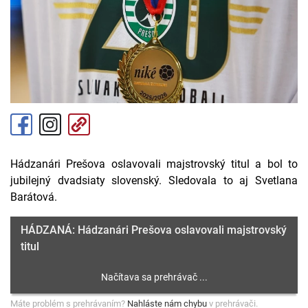
Hádzanári Prešova oslavovali majstrovský titul a bol to
jubilejný dvadsiaty slovenský. Sledovala to aj Svetlana
Barátová.
HÁDZANÁ: Hádzanári Prešova oslavovali majstrovský
titul
Máte problém s prehrávaním?
Nahláste nám chybu
v prehrávači.