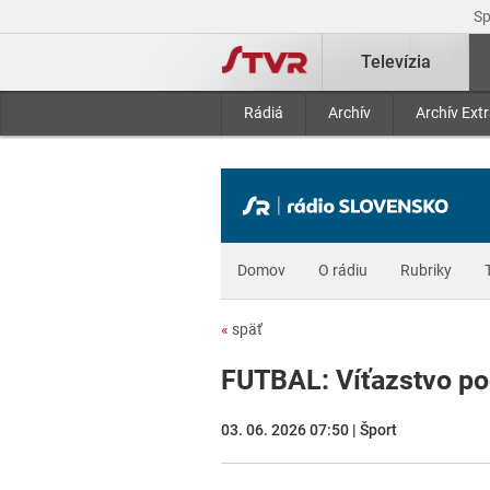
S
Televízia
Rádiá
Archív
Archív Ext
Domov
O rádiu
Rubriky
«
späť
FUTBAL: Víťazstvo po
03. 06. 2026 07:50 | Šport