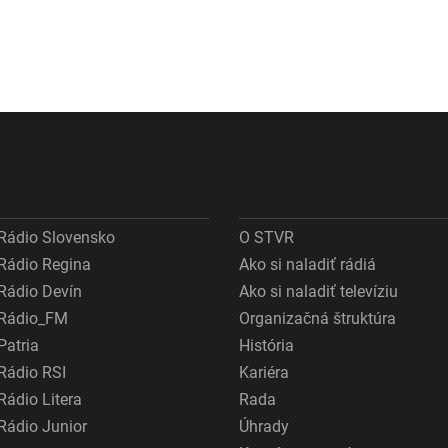
Rádio Slovensko
O STVR
Rádio Regina
Ako si naladiť rádiá
Rádio Devín
Ako si naladiť televíziu
Rádio_FM
Organizačná štruktúra
Patria
História
Rádio RSI
Kariéra
Rádio Litera
Rada
Rádio Junior
Úhrady