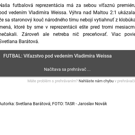
Naša futbalová reprezentácia má za sebou víťaznú premiér
pod vedením Vladimíra Weissa. Výhra nad Maltou 2:1 ukázala
že sa staronový kouč národného tímu nebojí vytiahnuť z klobúk
mená, ktoré by sme v reprezentácii ešte pred tromi mesiacm
nečakali. Zároveň ale netreba nič preceňovať. Viac povi
Svetlana Barátová.
FUTBAL: Víťazstvo pod vedením Vladimíra Weissa
Máte problém s prehrávaním?
Nahláste nám chybu
v prehrávači
Autorka: Svetlana Barátová; FOTO: TASR - Jaroslav Novák