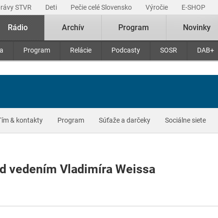
právy STVR
Deti
Pečie celé Slovensko
Výročie
E-SHOP
Rádio
Archív
Program
Novinky
ra
Program
Relácie
Podcasty
SOSR
DAB+
Tím & kontakty
Program
Súťaže a darčeky
Sociálne siete
d vedením Vladimíra Weissa