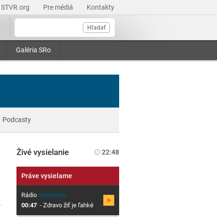
STVR.org
Pre médiá
Kontakty
Hľadať
Galéria SRo
Podcasty
Živé vysielanie
22:48
Práve vysielame
Rádio
Slovensko
00:47
-
Zdravo žiť je ľahké