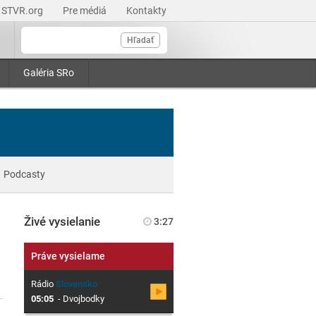
STVR.org
Pre médiá
Kontakty
Hľadať
Galéria SRo
Podcasty
Živé vysielanie
3:27
Práve vysielame
Rádio
Slovensko
05:05
-
Dvojbodky