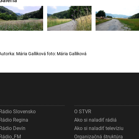
Galéria
Autorka: Mária Galliková foto: Mária Galliková
Rádio Slovensko
O STVR
Rádio Regina
Ako si naladiť rádiá
Rádio Devín
Ako si naladiť televíziu
Rádio_FM
Organizačná štruktúra