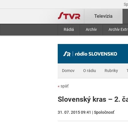
S
Televízia
Rádiá
Archív
Archív Ext
Domov
O rádiu
Rubriky
«
späť
Slovenský kras – 2. č
31. 07. 2015 09:41 | Spoločnosť