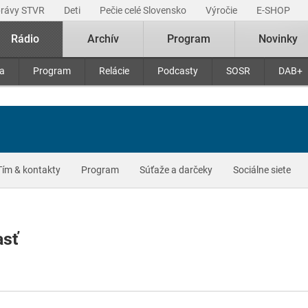
právy STVR
Deti
Pečie celé Slovensko
Výročie
E-SHOP
Rádio
Archív
Program
Novinky
ra
Program
Relácie
Podcasty
SOSR
DAB+
Tím & kontakty
Program
Súťaže a darčeky
Sociálne siete
asť