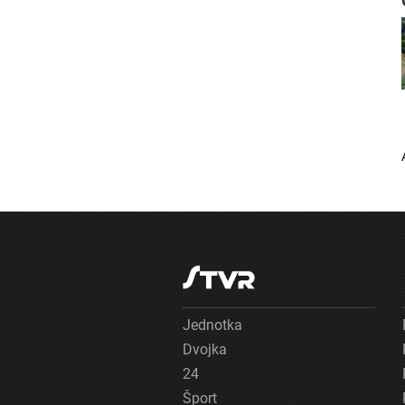
Jednotka
Dvojka
24
Šport