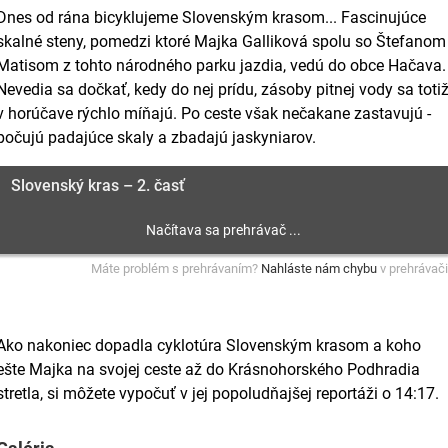
Dnes od rána bicyklujeme Slovenským krasom... Fascinujúce
skalné steny, pomedzi ktoré Majka Galliková spolu so Štefanom
Matisom z tohto národného parku jazdia, vedú do obce Hačava.
Nevedia sa dočkať, kedy do nej prídu, zásoby pitnej vody sa toti
v horúčave rýchlo míňajú. Po ceste však nečakane zastavujú -
počujú padajúce skaly a zbadajú jaskyniarov.
Slovenský kras – 2. časť
Máte problém s prehrávaním?
Nahláste nám chybu
v prehrávači
Ako nakoniec dopadla cyklotúra Slovenským krasom a koho
ešte Majka na svojej ceste až do Krásnohorského Podhradia
stretla, si môžete vypočuť v jej popoludňajšej reportáži o 14:17.