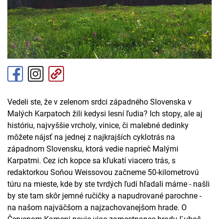
Vedeli ste, že v zelenom srdci západného Slovenska v
Malých Karpatoch žili kedysi lesní ľudia? Ich stopy, ale aj
históriu, najvyššie vrcholy, vinice, či malebné dedinky
môžete nájsť na jednej z najkrajších cyklotrás na
západnom Slovensku, ktorá vedie naprieč Malými
Karpatmi. Cez ich kopce sa kľukatí viacero trás, s
redaktorkou Soňou Weissovou začneme 50-kilometrovú
túru na mieste, kde by ste tvrdých ľudí hľadali márne - našli
by ste tam skôr jemné ručičky a napudrované parochne -
na našom najväčšom a najzachovanejšom hrade. O