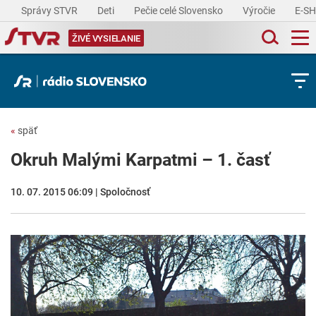
Správy STVR
Deti
Pečie celé Slovensko
Výročie
E-S
ŽIVÉ VYSIELANIE
«
späť
Okruh Malými Karpatmi – 1. časť
10. 07. 2015 06:09 | Spoločnosť