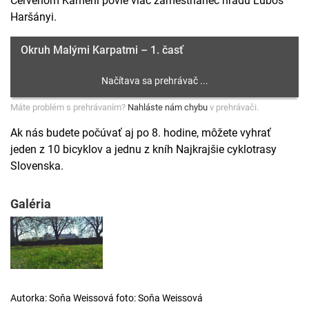
Červenom Kameni povie viac zamestnanec hradu Ľuboš
Haršányi.
Okruh Malými Karpatmi – 1. časť
Máte problém s prehrávaním?
Nahláste nám chybu
v prehrávači.
Ak nás budete počúvať aj po 8. hodine, môžete vyhrať
jeden z 10 bicyklov a jednu z kníh Najkrajšie cyklotrasy
Slovenska.
Galéria
Autorka: Soňa Weissová foto: Soňa Weissová