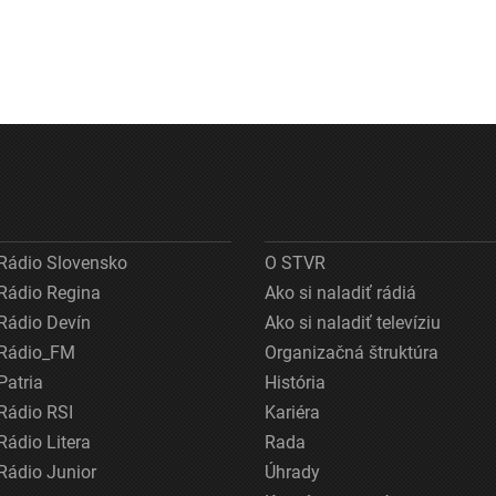
Rádio Slovensko
O STVR
Rádio Regina
Ako si naladiť rádiá
Rádio Devín
Ako si naladiť televíziu
Rádio_FM
Organizačná štruktúra
Patria
História
Rádio RSI
Kariéra
Rádio Litera
Rada
Rádio Junior
Úhrady