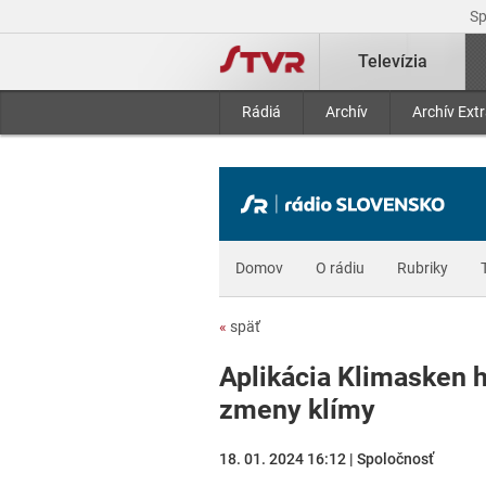
S
Televízia
Rádiá
Archív
Archív Ext
Domov
O rádiu
Rubriky
«
späť
Aplikácia Klimasken 
zmeny klímy
18. 01. 2024 16:12 | Spoločnosť