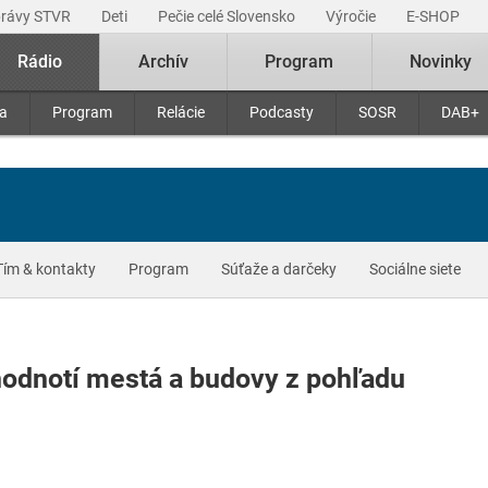
právy STVR
Deti
Pečie celé Slovensko
Výročie
E-SHOP
Rádio
Archív
Program
Novinky
ra
Program
Relácie
Podcasty
SOSR
DAB+
Tím & kontakty
Program
Súťaže a darčeky
Sociálne siete
hodnotí mestá a budovy z pohľadu