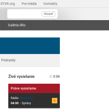
STVR.org
Pre médiá
Kontakty
Hľadať
Galéria SRo
Podcasty
Živé vysielanie
3:06
Práve vysielame
Rádio
Slovensko
04:00
-
Správy