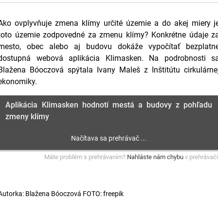
Ako ovplyvňuje zmena klímy určité územie a do akej miery j
toto územie zodpovedné za zmenu klímy? Konkrétne údaje z
mesto, obec alebo aj budovu dokáže vypočítať bezplatn
dostupná webová aplikácia Klimasken. Na podrobnosti s
Blažena Bóoczová spýtala Ivany Maleš z Inštitútu cirkulárne
ekonomiky.
Aplikácia Klimasken hodnotí mestá a budovy z pohľadu
zmeny klímy
Máte problém s prehrávaním?
Nahláste nám chybu
v prehrávači
Autorka: Blažena Bóoczová FOTO: freepik