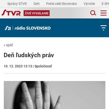
Správy STVR
Deti
Pečie celé Slovensko
Výročie
E-S
ŽIVÉ VYSIELANIE
«
späť
Deň ľudských práv
10. 12. 2023 13:13 | Spoločnosť