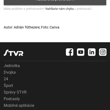
Máte problém s prehrávaním?
Nahláste nám chybu
v prehrávači.
Autor: Adrián Tóthezere; Foto: Canva
Jednotka
Dvojka
24
Šport
Správy STVR
Podcasty
Mobilné aplikácie