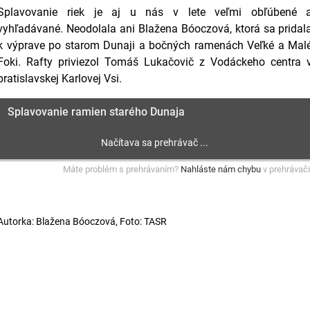
Splavovanie riek je aj u nás v lete veľmi obľúbené 
vyhľadávané. Neodolala ani Blažena Bóoczová, ktorá sa pridal
k výprave po starom Dunaji a bočných ramenách Veľké a Mal
Foki. Rafty priviezol Tomáš Lukačovič z Vodáckeho centra 
bratislavskej Karlovej Vsi.
Splavovanie ramien starého Dunaja
Máte problém s prehrávaním?
Nahláste nám chybu
v prehrávači
Autorka: Blažena Bóoczová, Foto: TASR