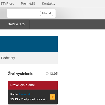
STVR.org
Pre médiá
Kontakty
Hľadať
Galéria SRo
Podcasty
Živé vysielanie
13:05
Práve vysielame
Rádio
Slovensko
15:13
-
Predpoveď počasia s meteorológom SHMÚ