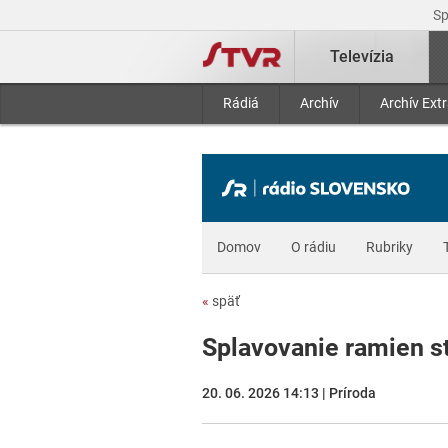
S
Televízia
Rádiá
Archív
Archív Ext
Domov
O rádiu
Rubriky
«
späť
Splavovanie ramien s
20. 06. 2026 14:13 | Príroda