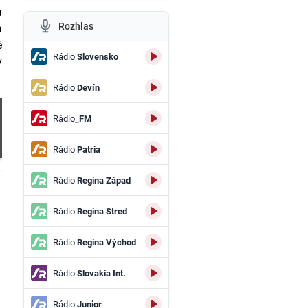
a
Rozhlas
a
é
Rádio
Slovensko
v
Rádio
Devín
Rádio
_FM
Rádio
Patria
.
Rádio
Regina Západ
Rádio
Regina Stred
Rádio
Regina Východ
Rádio
Slovakia Int.
Rádio
Junior