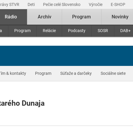
právy STVR
Deti
Pečie celé Slovensko
Výročie
E-SHOP
Rádio
Archív
Program
Novinky
ra
Program
Relácie
Podcasty
SOSR
DAB+
Tím & kontakty
Program
Súťaže a darčeky
Sociálne siete
tarého Dunaja