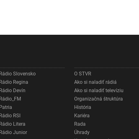
Rádio Slovensko
O STVR
Rádio Regina
Ako si naladiť rádiá
Rádio Devín
Ako si naladiť televíziu
Rádio_FM
Organizačná štruktúra
Patria
História
Rádio RSI
Kariéra
Rádio Litera
Rada
Rádio Junior
Úhrady