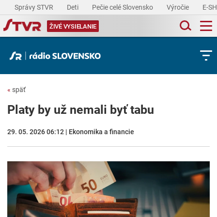
Správy STVR
Deti
Pečie celé Slovensko
Výročie
E-S
ŽIVÉ VYSIELANIE
«
späť
Platy by už nemali byť tabu
29. 05. 2026 06:12 | Ekonomika a financie