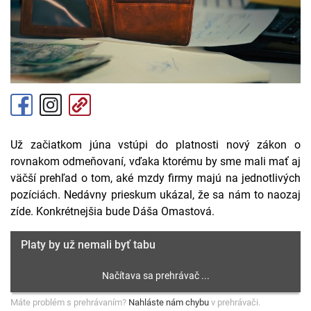
Už začiatkom júna vstúpi do platnosti nový zákon o
rovnakom odmeňovaní, vďaka ktorému by sme mali mať aj
väčší prehľad o tom, aké mzdy firmy majú na jednotlivých
pozíciách. Nedávny prieskum ukázal, že sa nám to naozaj
zíde. Konkrétnejšia bude Dáša Omastová.
Platy by už nemali byť tabu
Máte problém s prehrávaním?
Nahláste nám chybu
v prehrávači.